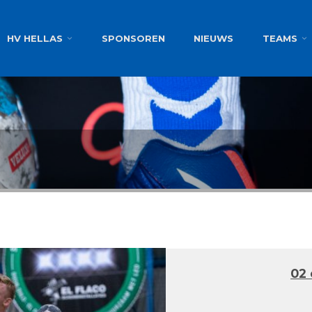
g
HV HELLAS
SPONSOREN
NIEUWS
TEAMS
02 