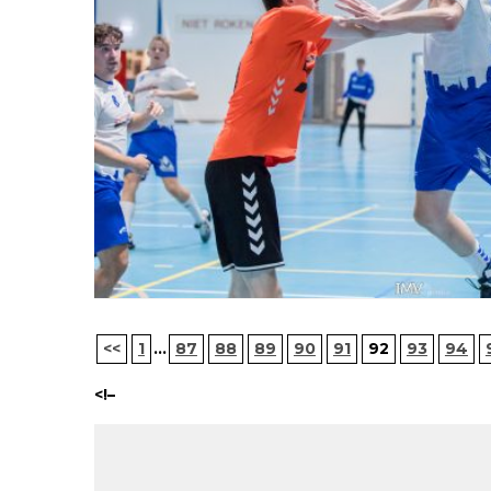
<<
1
...
87
88
89
90
91
92
93
94
<!–