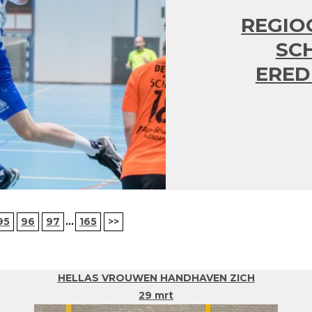
REGIO
SCH
ERED
95
96
97
...
165
>>
HELLAS VROUWEN HANDHAVEN ZICH
29 mrt