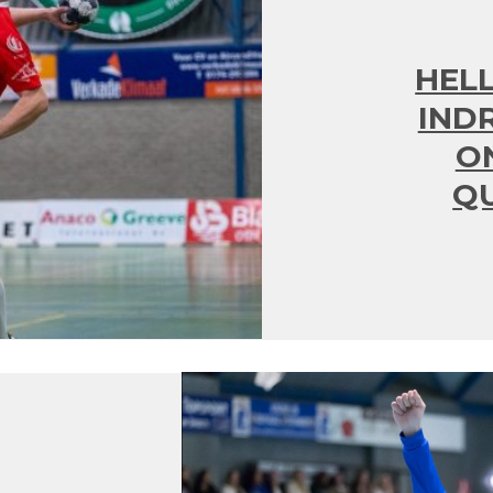
HEL
IND
O
Q