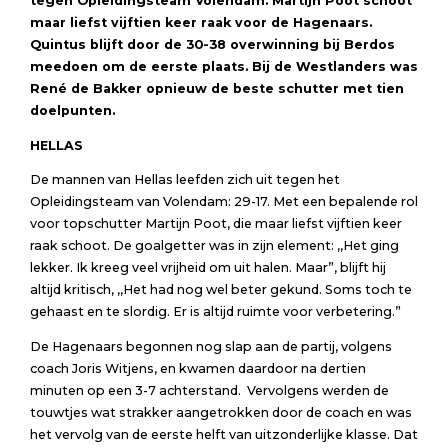
tegen Opleidingsteam Volendam. Martijn Poot schoot
maar liefst vijftien keer raak voor de Hagenaars.
Quintus blijft door de 30-38 overwinning bij Berdos
meedoen om de eerste plaats. Bij de Westlanders was
René de Bakker opnieuw de beste schutter met tien
doelpunten.
HELLAS
De mannen van Hellas leefden zich uit tegen het
Opleidingsteam van Volendam: 29-17. Met een bepalende rol
voor topschutter Martijn Poot, die maar liefst vijftien keer
raak schoot. De goalgetter was in zijn element: ,,Het ging
lekker. Ik kreeg veel vrijheid om uit halen. Maar”, blijft hij
altijd kritisch, ,,Het had nog wel beter gekund. Soms toch te
gehaast en te slordig. Er is altijd ruimte voor verbetering.”
De Hagenaars begonnen nog slap aan de partij, volgens
coach Joris Witjens, en kwamen daardoor na dertien
minuten op een 3-7 achterstand. Vervolgens werden de
touwtjes wat strakker aangetrokken door de coach en was
het vervolg van de eerste helft van uitzonderlijke klasse. Dat