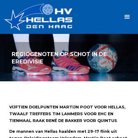
Ga
Handbalvereniging
naar
Hellas
de
TOPSPORT
| PLEZIER |
inhoud
SAMEN |
AMBITIE
REGIOGENOTEN OP SCHOT IN DE
EREDIVISIE
VIJFTIEN DOELPUNTEN MARTIJN POOT VOOR HELLAS,
TWAALF TREFFERS TIM LAMMERS VOOR EHC EN
TIENMAAL RAAK RENÉ DE BAKKER VOOR QUINTUS
De mannen van Hellas haalden met 29-17 flink uit