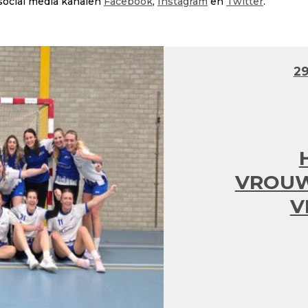
e social media kanalen
Facebook
,
Instagram
en
Twitter
.
29
VROU
V