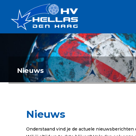
Ga
Handbalverenigin
naar
Hellas
de
TOPSPORT
| PLEZIER |
inhoud
SAMEN |
AMBITIE
Nieuws
Nieuws
Onderstaand vind je de actuele nieuwsberichten 