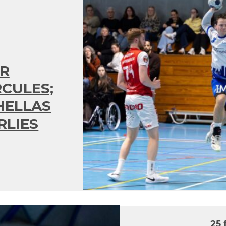
R
CULES;
HELLAS
RLIES
25 