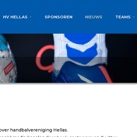
g
HV HELLAS
SPONSOREN
NIEUWS
TEAMS
over handbalvereniging Hellas.