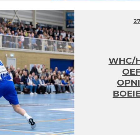
27
WHC/H
OEF
OPNI
BOEI