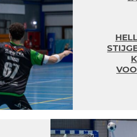
HEL
STIJG
VOO