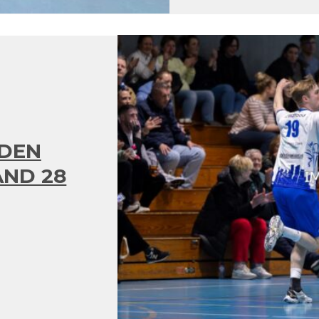
 DEN
ND 28