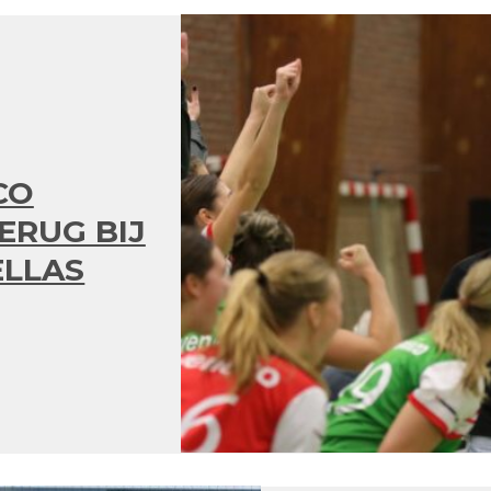
CO
TERUG BIJ
LLAS