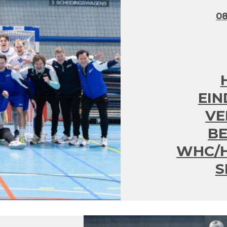
08
EIN
VE
BE
WHC/H
S