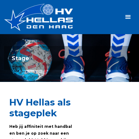
Ga
Handbalvereniging
naar
Hellas
de
TOPSPORT
| PLEZIER |
inhoud
SAMEN |
AMBITIE
Stage
HV Hellas als
stageplek
Heb jij affiniteit met handbal
en ben je op zoek naar een