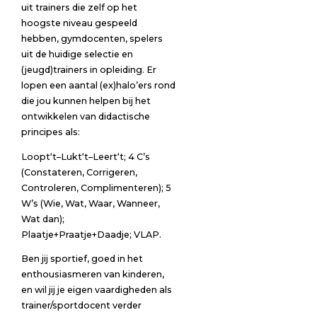
uit trainers die zelf op het
hoogste niveau gespeeld
hebben, gymdocenten, spelers
uit de huidige selectie en
(jeugd)trainers in opleiding. Er
lopen een aantal (ex)halo’ers rond
die jou kunnen helpen bij het
ontwikkelen van didactische
principes als:
Loopt‘t–Lukt‘t–Leert‘t; 4 C’s
(Constateren, Corrigeren,
Controleren, Complimenteren); 5
W’s (Wie, Wat, Waar, Wanneer,
Wat dan);
Plaatje+Praatje+Daadje; VLAP.
Ben jij sportief, goed in het
enthousiasmeren van kinderen,
en wil jij je eigen vaardigheden als
trainer/sportdocent verder