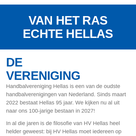
VAN HET RAS
ECHTE HELLAS
DE
VERENIGING
Handbalvereniging Hellas is een van de oudste
handbalverenigingen van Nederland. Sinds maart
2022 bestaat Hellas 95 jaar. We kijken nu al uit
naar ons 100-jarige bestaan in 2027!
In al die jaren is de filosofie van HV Hellas heel
helder geweest: bij HV Hellas moet iedereen op