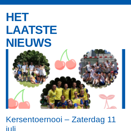
HET
LAATSTE
NIEUWS
Kersentoernooi – Zaterdag 11
juli