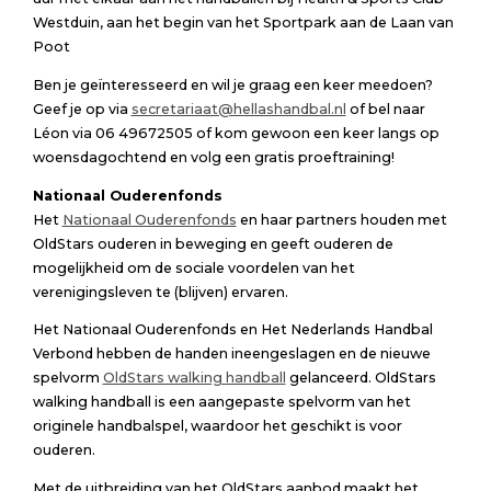
Westduin, aan het begin van het Sportpark aan de Laan van
Poot
Ben je geïnteresseerd en wil je graag een keer meedoen?
Geef je op via
secretariaat@hellashandbal.nl
of bel naar
Léon via 06 49672505 of kom gewoon een keer langs op
woensdagochtend en volg een gratis proeftraining!
Nationaal Ouderenfonds
Het
Nationaal Ouderenfonds
en haar partners houden met
OldStars ouderen in beweging en geeft ouderen de
mogelijkheid om de sociale voordelen van het
verenigingsleven te (blijven) ervaren.
Het Nationaal Ouderenfonds en Het Nederlands Handbal
Verbond hebben de handen ineengeslagen en de nieuwe
spelvorm
OldStars walking handball
gelanceerd. OldStars
walking handball is een aangepaste spelvorm van het
originele handbalspel, waardoor het geschikt is voor
ouderen.
Met de uitbreiding van het OldStars aanbod maakt het