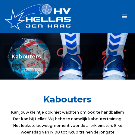
Ga
Handbalvereniging
naar
Hellas
de
TOPSPORT
| PLEZIER |
inhoud
SAMEN |
AMBITIE
Kabouters
Kabouters
Kan jouw kleintje ook niet wachten om ook te handballen?
Dat kan bij Hellas! Wij hebben namelijk kaboutertraining.
Het leukste beweegmoment voor de allerkleinsten. Elke
woensdag van 17:00 tot 18:00 trainen de jongste