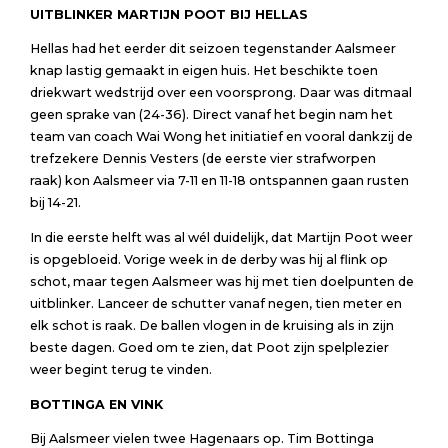
UITBLINKER
MARTIJN POOT BIJ HELLAS
Hellas had het eerder dit seizoen tegenstander Aalsmeer
knap lastig gemaakt in eigen huis. Het beschikte toen
driekwart wedstrijd over een voorsprong. Daar was ditmaal
geen sprake van (24-36). Direct vanaf het begin nam het
team van coach Wai Wong het initiatief en vooral dankzij de
trefzekere Dennis Vesters (de eerste vier strafworpen
raak) kon Aalsmeer via 7-11 en 11-18 ontspannen gaan rusten
bij 14-21.
In die eerste helft was al wél duidelijk, dat Martijn Poot weer
is opgebloeid. Vorige week in de derby was hij al flink op
schot, maar tegen Aalsmeer was hij met tien doelpunten de
uitblinker. Lanceer de schutter vanaf negen, tien meter en
elk schot is raak. De ballen vlogen in de kruising als in zijn
beste dagen. Goed om te zien, dat Poot zijn spelplezier
weer begint terug te vinden.
BOTTINGA EN VINK
Bij Aalsmeer vielen twee Hagenaars op. Tim Bottinga