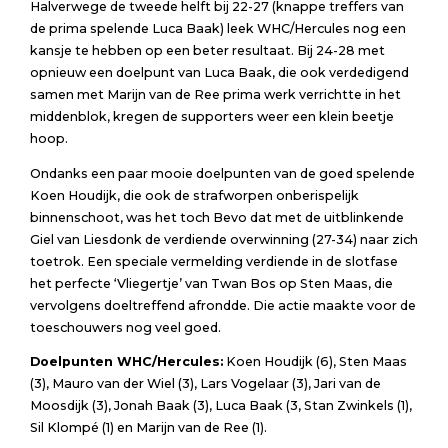
Halverwege de tweede helft bij 22-27 (knappe treffers van
de prima spelende Luca Baak) leek WHC/Hercules nog een
kansje te hebben op een beter resultaat. Bij 24-28 met
opnieuw een doelpunt van Luca Baak, die ook verdedigend
samen met Marijn van de Ree prima werk verrichtte in het
middenblok, kregen de supporters weer een klein beetje
hoop.
Ondanks een paar mooie doelpunten van de goed spelende
Koen Houdijk, die ook de strafworpen onberispelijk
binnenschoot, was het toch Bevo dat met de uitblinkende
Giel van Liesdonk de verdiende overwinning (27-34) naar zich
toetrok. Een speciale vermelding verdiende in de slotfase
het perfecte ‘Vliegertje’ van Twan Bos op Sten Maas, die
vervolgens doeltreffend afrondde. Die actie maakte voor de
toeschouwers nog veel goed.
Doelpunten WHC/Hercules:
Koen Houdijk (6), Sten Maas
(3), Mauro van der Wiel (3), Lars Vogelaar (3), Jari van de
Moosdijk (3), Jonah Baak (3), Luca Baak (3, Stan Zwinkels (1),
Sil Klompé (1) en Marijn van de Ree (1).