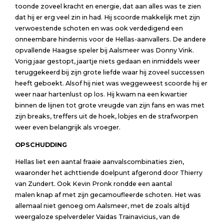
toonde zoveel kracht en energie, dat aan alles was te zien
dat hij er erg veel zin in had. Hij scoorde makkelijk met zijn
verwoestende schoten en was ook verdedigend een
onneembare hindernis voor de Hellas-aanvallers. De andere
opvallende Haagse speler bij Aalsmeer was Donny Vink.
Vorig jaar gestopt, jaartje niets gedaan en inmiddels weer
teruggekeerd bij zijn grote liefde waar hij zoveel successen
heeft geboekt. Alsof hij niet was weggeweest scoorde hij er
weer naar hartenlust op los. Hij kwam na een kwartier
binnen de lijnen tot grote vreugde van zijn fans en was met
zijn breaks, treffers uit de hoek, lobjes en de strafworpen
weer even belangrijk als vroeger.
OPSCHUDDING
Hellas liet een aantal fraaie aanvalscombinaties zien,
waaronder het achttiende doelpunt afgerond door Thierry
van Zundert. Ook Kevin Pronk rondde een aantal
malen knap af met zijn gecamoufleerde schoten. Het was
allemaal niet genoeg om Aalsmeer, met de zoals altijd
weergaloze spelverdeler Vaidas Trainavicius, van de