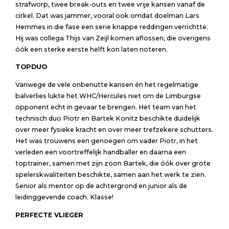
strafworp, twee break-outs en twee vrije kansen vanaf de
cirkel. Dat was jammer, vooral ook omdat doelman Lars
Hemmes in die fase een serie knappe reddingen verrichtte.
Hij was collega Thijs van Zeijl komen aflossen, die overigens
óók een sterke eerste helft kon laten noteren.
TOPDUO
Vanwege de vele onbenutte kansen én het regelmatige
balverlies lukte het WHC/Hercules niet om de Limburgse
opponent echt in gevaar te brengen. Het team van het
technisch duo Piotr en Bartek Konitz beschikte duidelijk
over meer fysieke kracht en over meer trefzekere schutters.
Het was trouwens een genoegen om vader Piotr, in het
verleden een voortreffelijk handballer en daarna een
toptrainer, samen met zijn zoon Bartek, die óók over grote
spelerskwaliteiten beschikte, samen aan het werk te zien.
Senior als mentor op de achtergrond en junior als de
leidinggevende coach. Klasse!
PERFECTE VLIEGER