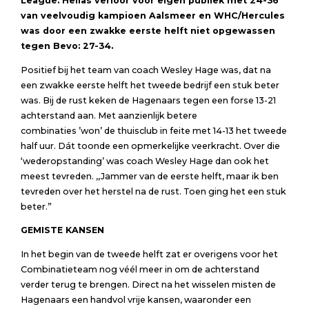
League.
Hellas verloor voor eigen publiek met 24-36
van veelvoudig kampioen Aalsmeer en WHC/Hercules
was
door een zwakke eerste helft niet opgewassen
tegen Bevo: 27-34.
Positief bij het team van coach Wesley Hage was, dat na
een zwakke eerste helft het tweede bedrijf een stuk beter
was. Bij de rust keken de Hagenaars tegen een forse 13-21
achterstand aan. Met aanzienlijk betere
combinaties ’won’ de thuisclub in feite met 14-13 het tweede
half uur. Dát toonde een opmerkelijke veerkracht. Over die
‘wederopstanding’ was coach Wesley Hage dan ook het
meest tevreden. ,,Jammer van de eerste helft, maar ik ben
tevreden over het herstel na de rust. Toen ging het een stuk
beter.”
GEMISTE KANSEN
In het begin van de tweede helft zat er overigens voor het
Combinatieteam nog véél meer in om de achterstand
verder terug te brengen. Direct na het wisselen misten de
Hagenaars een handvol vrije kansen, waaronder een