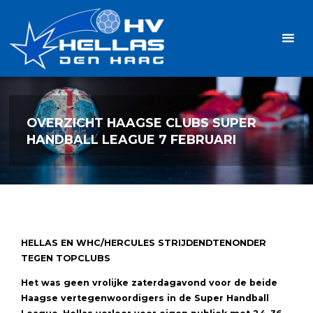
Ga
Handbalvereniging
naar
Hellas
de
TOPSPORT
| PLEZIER |
inhoud
SAMEN |
AMBITIE
OVERZICHT HAAGSE CLUBS SUPER
HANDBALL LEAGUE 7 FEBRUARI
HELLAS EN WHC/HERCULES
STRIJDEND
TENONDER
TEGEN TOPCLUBS
Het was geen vrolijke zaterdagavond voor de beide
Haagse vertegenwoordigers in de Super Handball