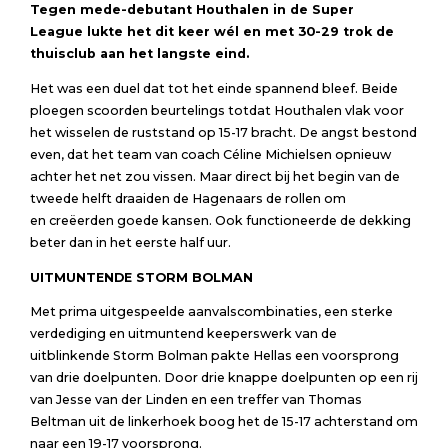
Tegen mede-debutant Houthalen
in de Super
League
lukte het dit keer
wél en met 3
0
-29 trok de
thuisclub
aan het langste eind.
Het was een duel dat tot het einde spannend bleef. Beide
ploegen scoorden beurtelings totdat Houthalen vlak voor
het wisselen de ruststand op 15-17 bracht. De angst bestond
even, dat het team van coach Céline Michielsen opnieuw
achter het net zou vissen. Maar direct bij het begin van de
tweede helft draaiden de Hagenaars de rollen om
en creëerden goede kansen. Ook functioneerde de dekking
beter dan in het eerste half uur.
UITMUNTENDE STORM BOLMAN
Met prima uitgespeelde aanvalscombinaties, een sterke
verdediging en uitmuntend keeperswerk van de
uitblinkende Storm Bolman pakte Hellas een voorsprong
van drie doelpunten. Door drie knappe doelpunten op een rij
van Jesse van der Linden en een treffer van Thomas
Beltman uit de linkerhoek boog het de 15-17 achterstand om
naar een 19-17 voorsprong.