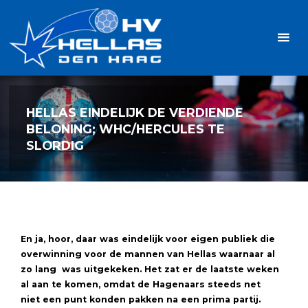
Ga
Handbalvereniging
naar
Hellas
de
TOPSPORT
| PLEZIER |
inhoud
SAMEN |
AMBITIE
HELLAS EINDELIJK DE VERDIENDE
BELONING; WHC/HERCULES TE
SLORDIG
En ja, hoor, daar was eindelijk voor eigen publiek die
overwinning voor de mannen van Hellas waarnaar al
zo lang was uitgekeken.
Het zat er de laatste weken
al aan te komen, omdat de Hagenaars steeds net
niet
een
punt konden pakken na een
prima partij.