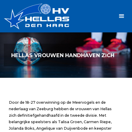
Ga
Handbalvereniging
naar
Hellas
de
TOPSPORT
| PLEZIER |
inhoud
SAMEN |
AMBITIE
HELLAS VROUWEN HANDHAVEN ZICH
Door de 18-27 overwinning op de Meervogels en de
nederlaag van Zeeburg hebben de vrouwen van Hellas
zich definitiefgehandhaafd in de tweede divisie. Met
belangrijke speelsters als Talisa Groen, Carmen Riepe,
Jolanda Boks, Angelique van Duijvenbode en keepster