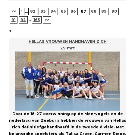
<<
1
...
82
83
84
85
86
87
88
89
90
91
92
...
165
>>
<!–
HELLAS VROUWEN HANDHAVEN ZICH
29 mrt
Door de 18-27 overwinning op de Meervogels en de
nederlaag van Zeeburg hebben de vrouwen van Hellas
zich definitiefgehandhaafd in de tweede divisie. Met
belangrijke speelsters als Talisa Groen, Carmen Riepe,