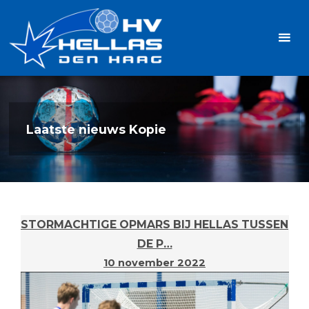
Ga
Handbalvereniging
naar
Hellas
de
TOPSPORT
| PLEZIER |
inhoud
SAMEN |
AMBITIE
Laatste nieuws Kopie
STORMACHTIGE OPMARS BIJ HELLAS TUSSEN
DE P…
10 november 2022