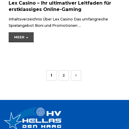
Gaming:
Lex Casino – Ihr ultimativer Leitfaden für
erstklassiges Online-Gaming
Your
Inhaltsverzeichnis Über Lex Casino Das umfangreiche
Comprehensive
Spielangebot Boni und Promotionen …
Guide
"Lex
MEER
to
Casino
Exceptional
–
Gambling
Ihr
Experiences"
1
2
ultimativer
Berichten
Leitfaden
paginering
für
erstklassiges
Online-
Gaming"