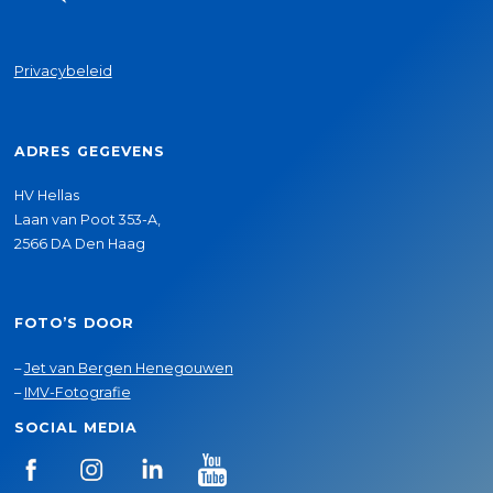
Privacybeleid
ADRES GEGEVENS
HV Hellas
Laan van Poot 353-A,
2566 DA Den Haag
FOTO’S DOOR
–
Jet van Bergen Henegouwen
–
IMV-Fotografie
SOCIAL MEDIA