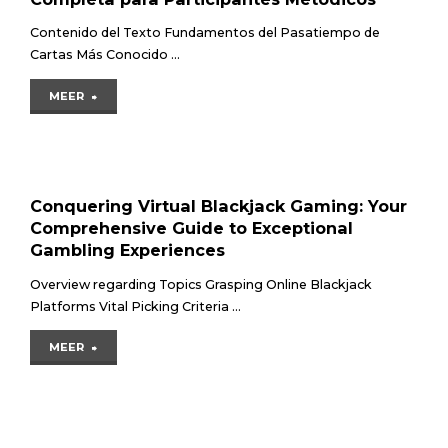
Slots
Contenido del Texto Fundamentos del Pasatiempo de
dans
Cartas Más Conocido …
les
"Perfeccionando
MEER
Plateformes
el
de
21
Gaming
en
Conquering Virtual Blackjack Gaming: Your
Numériques"
Comprehensive Guide to Exceptional
la
Gambling Experiences
Red:
Overview regarding Topics Grasping Online Blackjack
Manual
Platforms Vital Picking Criteria …
Completa
"Conquering
MEER
para
Virtual
Participantes
Blackjack
Metódicos"