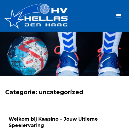
Ga
Handbalvereniging
naar
Hellas
de
TOPSPORT
| PLEZIER |
inhoud
SAMEN |
AMBITIE
Categorie:
uncategorized
Welkom bij Kaasino – Jouw Ultieme
Speelervaring