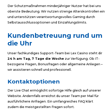
Der Schutzmaßnahmen minderjähriger Nutzer hat bei uns
oberste Bedeutung. Wir nutzen strenge Alterskontrollen ein
und unterstützen verantwortungsvolles Gaming durch
Selbstausschlussoptionen und Einzahlungslimits.
Kundenbetreuung rund um
die Uhr
Unser fachkundiges Support-Team bei Lex Casino steht dir
24 h am Tag, 7 Tage die Woche
zur Verfügung. Ob IT-
bezogene Fragen, Bonusfragen oder allgemeine Anliegen –
wir assistieren schnell und professionell.
Kontaktoptionen
Der Live Chat ermöglicht sofortige Hilfe gleich auf unserer
Website. Andernfalls erreichst du unser Team per Mail für
ausführlichere Anfragen. Ein umfangreiches FAQ klärt
zudem die meistgestellten Fragen sofort.