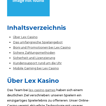
Inhaltsverzeichnis
Über Lex Casino
Das umfangreiche Spielangebot
Boni und Promotionen bei Lex Casino
Sichere Zahlungsmethoden
Sicherheit und Lizenzierung
Kundensupport rund um die Uhr
Mobile Gaming bei Lex Casino
Über Lex Kasino
Das Team bei
lex-casino.games
haben sich einem
deutlichen Ziel verschrieben: unseren Spielern ein
einzigartiges Spielerlebnis zu offerieren. Unser Online-
Casino vereint aktuellste Technologie mit unserer