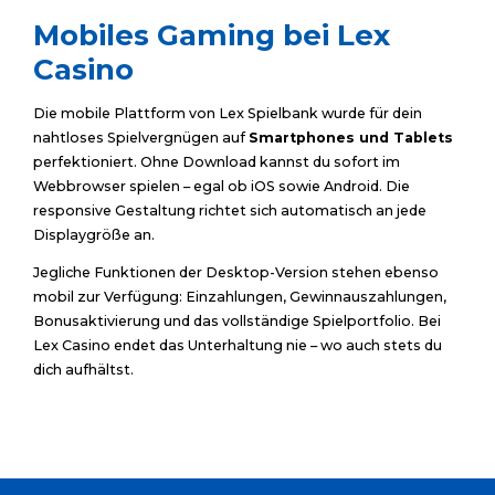
Mobiles Gaming bei Lex
Casino
Die mobile Plattform von Lex Spielbank wurde für dein
nahtloses Spielvergnügen auf
Smartphones und Tablets
perfektioniert. Ohne Download kannst du sofort im
Webbrowser spielen – egal ob iOS sowie Android. Die
responsive Gestaltung richtet sich automatisch an jede
Displaygröße an.
Jegliche Funktionen der Desktop-Version stehen ebenso
mobil zur Verfügung: Einzahlungen, Gewinnauszahlungen,
Bonusaktivierung und das vollständige Spielportfolio. Bei
Lex Casino endet das Unterhaltung nie – wo auch stets du
dich aufhältst.