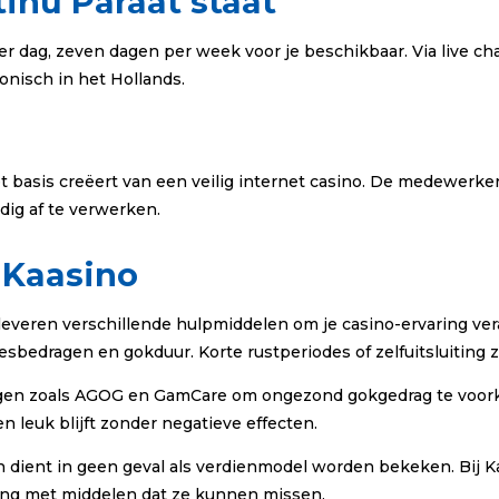
inu Paraat staat
r dag, zeven dagen per week voor je beschikbaar. Via live cha
onisch in het Hollands.
 basis creëert van een veilig internet casino. De medewerke
ig af te verwerken.
 Kaasino
We leveren verschillende hulpmiddelen om je casino-ervaring 
iesbedragen en gokduur. Korte rustperiodes of zelfuitsluiting z
tingen zoals AGOG en GamCare om ongezond gokgedrag te voor
 leuk blijft zonder negatieve effecten.
 dient in geen geval als verdienmodel worden bekeken. Bij K
ing met middelen dat ze kunnen missen.