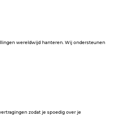
tellingen wereldwijd hanteren. Wij ondersteunen
ertragingen zodat je spoedig over je