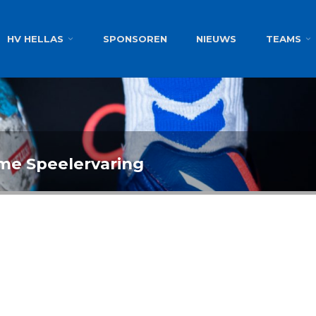
g
HV HELLAS
SPONSOREN
NIEUWS
TEAMS
eme Speelervaring