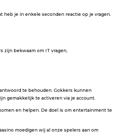
t heb je in enkele seconden reactie op je vragen.
rs zijn bekwaam om IT vragen,
verantwoord te behouden. Gokkers kunnen
ijn gemakkelijk te activeren via je account.
komen en helpen. De doel is om entertainment te
aasino moedigen wij al onze spelers aan om