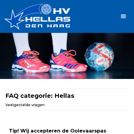
Ga
Handbalvereniging
naar
Hellas
de
TOPSPORT
| PLEZIER |
inhoud
SAMEN |
AMBITIE
FAQ categorie:
Hellas
Veelgestelde vragen
Tip! Wij accepteren de Ooievaarspas