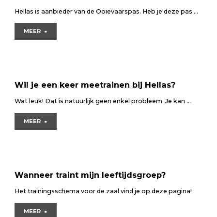
Hellas is aanbieder van de Ooievaarspas. Heb je deze pas …
"Tip!
MEER
Wij
accepteren
de
Wil je een keer meetrainen bij Hellas?
Ooievaarspas"
Wat leuk! Dat is natuurlijk geen enkel probleem. Je kan …
"Wil
MEER
je
een
keer
Wanneer traint mijn leeftijdsgroep?
meetrainen
Het trainingsschema voor de zaal vind je op deze pagina!
bij
"Wanneer
MEER