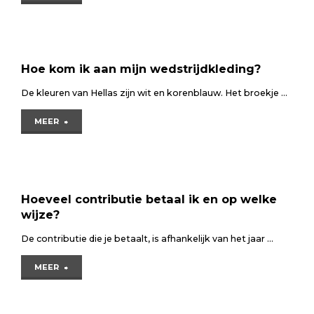
Hellas?"
traint
mijn
leeftijdsgroep?"
Hoe kom ik aan mijn wedstrijdkleding?
De kleuren van Hellas zijn wit en korenblauw. Het broekje …
"Hoe
MEER
kom
ik
aan
Hoeveel contributie betaal ik en op welke
wijze?
mijn
De contributie die je betaalt, is afhankelijk van het jaar …
wedstrijdkleding?"
"Hoeveel
MEER
contributie