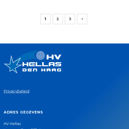
betaal
ik
1
2
3
en
Berichten
op
paginering
welke
wijze?"
Privacybeleid
ADRES GEGEVENS
HV Hellas