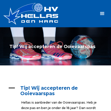
Ga
Handbalvereniging
naar
Hellas
de
TOPSPORT
| PLEZIER |
inhoud
SAMEN |
AMBITIE
Tip! Wij accepteren de Ooievaarspas
A
Tip! Wij accepteren de
Ooievaarspas
Hellas is aanbieder van de Ooievaarspas. Heb je
deze pas en ben je onder de 18 jaar? Dan wordt