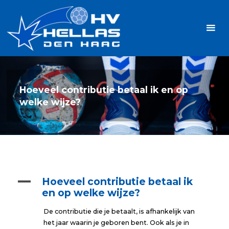
Ga
Handbalvereniging
naar
Hellas
de
TOPSPORT
| PLEZIER |
inhoud
SAMEN |
AMBITIE
Hoeveel contributie betaal ik en op
welke wijze?
A
Hoeveel contributie betaal ik
en op welke wijze?
De contributie die je betaalt, is afhankelijk van
het jaar waarin je geboren bent. Ook als je in