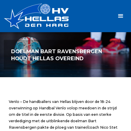
Ga
Handbalvereniging
naar
Hellas
de
TOPSPORT
| PLEZIER |
inhoud
SAMEN |
AMBITIE
DOELMAN BART RAVENSBERGEN
HOUDT HELLAS OVEREIND
Venlo – De handballers van Hellas blijven door de 18-24
overwinning op Handbal Venlo volop meedoen in de strijd
om de titel in de eerste divisie. Op basis van een sterke
verdediging met de uitblinkende doelman Bart
Ravensbergen pakte de ploeg van trainer/coach Nico Stet