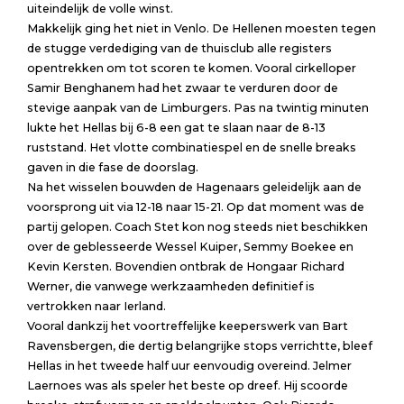
uiteindelijk de volle winst.
Makkelijk ging het niet in Venlo. De Hellenen moesten tegen
de stugge verdediging van de thuisclub alle registers
opentrekken om tot scoren te komen. Vooral cirkelloper
Samir Benghanem had het zwaar te verduren door de
stevige aanpak van de Limburgers. Pas na twintig minuten
lukte het Hellas bij 6-8 een gat te slaan naar de 8-13
ruststand. Het vlotte combinatiespel en de snelle breaks
gaven in die fase de doorslag.
Na het wisselen bouwden de Hagenaars geleidelijk aan de
voorsprong uit via 12-18 naar 15-21. Op dat moment was de
partij gelopen. Coach Stet kon nog steeds niet beschikken
over de geblesseerde Wessel Kuiper, Semmy Boekee en
Kevin Kersten. Bovendien ontbrak de Hongaar Richard
Werner, die vanwege werkzaamheden definitief is
vertrokken naar Ierland.
Vooral dankzij het voortreffelijke keeperswerk van Bart
Ravensbergen, die dertig belangrijke stops verrichtte, bleef
Hellas in het tweede half uur eenvoudig overeind. Jelmer
Laernoes was als speler het beste op dreef. Hij scoorde