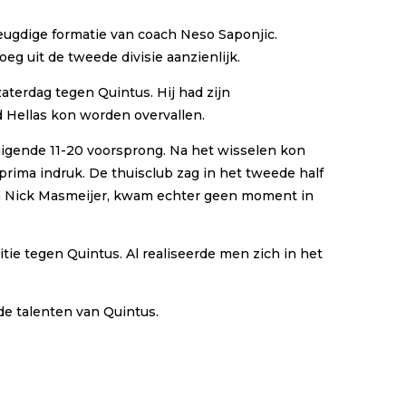
eugdige formatie van coach Neso Saponjic.
eg uit de tweede divisie aanzienlijk.
terdag tegen Quintus. Hij had zijn
d Hellas kon worden overvallen.
ertuigende 11-20 voorsprong. Na het wisselen kon
rima indruk. De thuisclub zag in het tweede half
 en Nick Masmeijer, kwam echter geen moment in
ie tegen Quintus. Al realiseerde men zich in het
e talenten van Quintus.