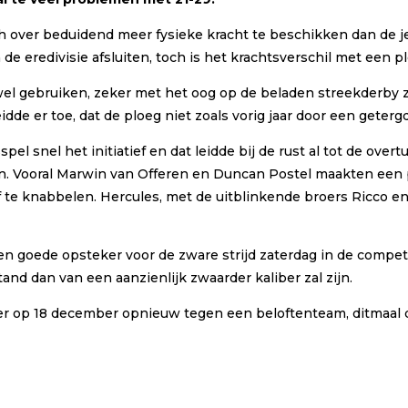
ch over beduidend meer fysieke kracht te beschikken dan de j
e eredivisie afsluiten, toch is het krachtsverschil met een plo
el gebruiken, zeker met het oog op de beladen streekderby za
e er toe, dat de ploeg niet zoals vorig jaar door een geterg
spel snel het initiatief en dat leidde bij de rust al tot de ov
en. Vooral Marwin van Offeren en Duncan Postel maakten een p
af te knabbelen. Hercules, met de uitblinkende broers Ricco
goede opsteker voor de zware strijd zaterdag in de competit
nd dan van een aanzienlijk zwaarder kaliber zal zijn.
er op 18 december opnieuw tegen een beloftenteam, ditmaal d