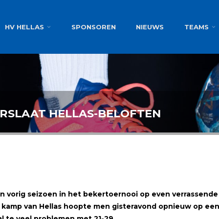
g
HV HELLAS
SPONSOREN
NIEUWS
TEAMS
SLAAT HELLAS-BELOFTEN
 vorig seizoen in het bekertoernooi op even verrassende 
et kamp van Hellas hoopte men gisteravond opnieuw op een
l te veel problemen met 21-29.