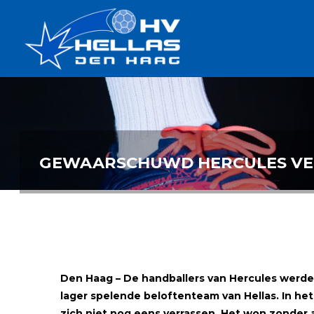
Ga
Handbalverenigin
naar
Hellas
de
TOPSPORT
| PLEZIER |
inhoud
SAMEN |
AMBITIE
GEWAARSCHUWD HERCULES VER
Den Haag – De handballers van Hercules werden
lager spelende beloftenteam van Hellas. In h
zich niet nog eens verrassen. Het won zonder a