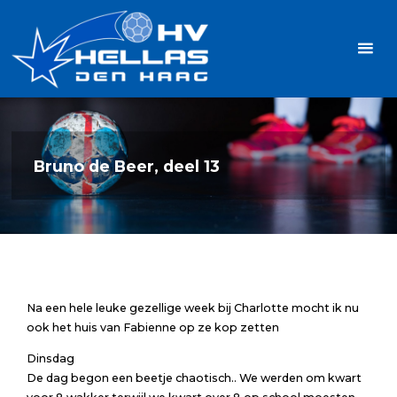
Ga
Handbalvereniging
naar
Hellas
de
TOPSPORT
| PLEZIER |
inhoud
SAMEN |
AMBITIE
Bruno de Beer, deel 13
Na een hele leuke gezellige week bij Charlotte mocht ik nu
ook het huis van Fabienne op ze kop zetten
Dinsdag
De dag begon een beetje chaotisch.. We werden om kwart