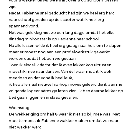
voor 8 wakker terwijl we kwart over 8 op school moesten
zijn.
Nadat Fabienne snel gedoucht had zijn we heel erg hard
naar school gereden op de scooter wat ik heel erg
spannend vond.
Het was gelukkig niet zo een lang dagje omdat het elke
dinsdag minirooster is op Fabienne haar school.
Na alle lessen wilde ik heel erg graag naar huis om te slapen
maar er moest nog aan een profielwerkstuk gewerkt
worden dus dat hebben we gedaan.
Toen ik eindelijk dacht dat ik even lekker kon uitrusten
moest ik mee naar dansen. Van de leraar mocht ik ook
meedoen en dat vond ik heel leuk,
ik heb allemaal nieuwe hip-hop moves geleerd die ik aan me
volgende logeer adres ga laten zien. Ik ben daarna lekker op
bed gaan liggen en in slaap gevallen.
Woensdag
De wekker ging om half 8 waar ik niet zo blij mee was. Met
moeite moest ik Fabienne wakker maken omdat ze maar
niet wakker werd.