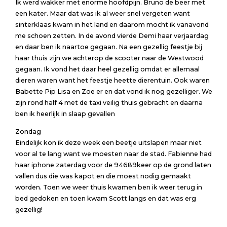
Ik werd wakker met enorme hoofdpijn. Bruno de beer met
een kater. Maar dat was ik al weer snel vergeten want
sinterklaas kwam in het land en daarom mocht ik vanavond
me schoen zetten. In de avond vierde Demi haar verjaardag
en daar ben ik naartoe gegaan. Na een gezellig feestje bij
haar thuis zijn we achterop de scooter naar de Westwood
gegaan. Ik vond het daar heel gezellig omdat er allemaal
dieren waren want het feestje heette dierentuin. Ook waren
Babette Pip Lisa en Zoe er en dat vond ik nog gezelliger. We
zijn rond half 4 met de taxi veilig thuis gebracht en daarna
ben ik heerlijk in slaap gevallen
Zondag
Eindelijk kon ik deze week een beetje uitslapen maar niet
voor al te lang want we moesten naar de stad. Fabienne had
haar iphone zaterdag voor de 94689keer op de grond laten
vallen dus die was kapot en die moest nodig gemaakt
worden. Toen we weer thuis kwamen ben ik weer terug in
bed gedoken en toen kwam Scott langs en dat was erg
gezellig!