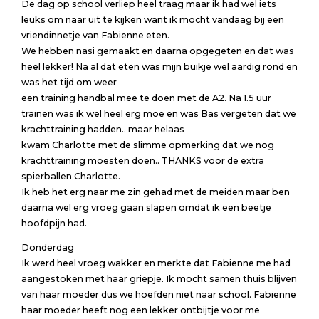
De dag op school verliep heel traag maar ik had wel iets
leuks om naar uit te kijken want ik mocht vandaag bij een
vriendinnetje van Fabienne eten.
We hebben nasi gemaakt en daarna opgegeten en dat was
heel lekker! Na al dat eten was mijn buikje wel aardig rond en
was het tijd om weer
een training handbal mee te doen met de A2. Na 1.5 uur
trainen was ik wel heel erg moe en was Bas vergeten dat we
krachttraining hadden.. maar helaas
kwam Charlotte met de slimme opmerking dat we nog
krachttraining moesten doen.. THANKS voor de extra
spierballen Charlotte.
Ik heb het erg naar me zin gehad met de meiden maar ben
daarna wel erg vroeg gaan slapen omdat ik een beetje
hoofdpijn had.
Donderdag
Ik werd heel vroeg wakker en merkte dat Fabienne me had
aangestoken met haar griepje. Ik mocht samen thuis blijven
van haar moeder dus we hoefden niet naar school. Fabienne
haar moeder heeft nog een lekker ontbijtje voor me