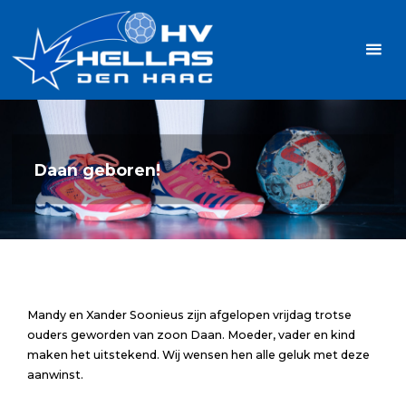
Ga
Handbalvereniging
naar
Hellas
de
TOPSPORT
| PLEZIER |
inhoud
SAMEN |
AMBITIE
Daan geboren!
Mandy en Xander Soonieus zijn afgelopen vrijdag trotse
ouders geworden van zoon Daan. Moeder, vader en kind
maken het uitstekend. Wij wensen hen alle geluk met deze
aanwinst.