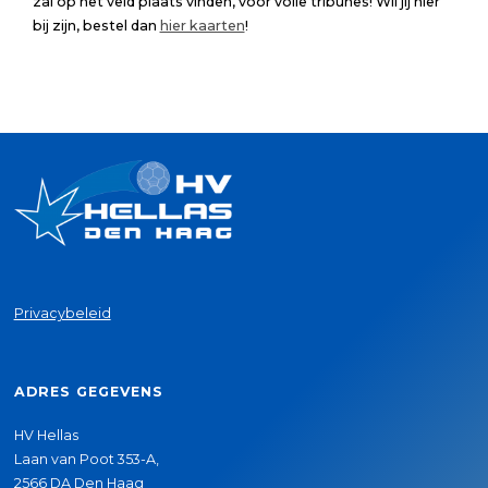
zal op het veld plaats vinden, voor volle tribunes! Wil jij hier
bij zijn, bestel dan
hier kaarten
!
Privacybeleid
ADRES GEGEVENS
HV Hellas
Laan van Poot 353-A,
2566 DA Den Haag