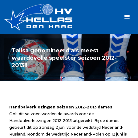
Ga
Handbalvereniging
naar
Hellas
de
TOPSPORT
| PLEZIER |
inhoud
SAMEN |
AMBITIE
Talisa genomineerd als meest
waardevolle speelster seizoen 2012-
2013!!
Handbalverkiezingen seizoen 2012-2013 dames
Ook dit seizoen worden de awards voor de
Handbalverkiezingen 2012-2013 uitgereikt. Bij de dames
gebeurt dit op zondag 2 juni voor de wedstrijd Nederland-
Rusland. Rondom de wedstrijd Nederland-Polen op 12 juni is