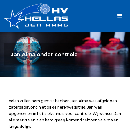
Ga
Handbalvereniging
naar
Hellas
de
TOPSPORT
| PLEZIER |
inhoud
SAMEN |
AMBITIE
Jan Alma onder controle
Velen zullen hem gemist hebben, Jan Alma was afgelopen
zaterdagavond niet bij de herenwedstrijd. Jan was
opgenomen in het ziekenhuis voor controle. Wij wensen Jan
alle sterkte en zien hem graag komend seizoen vele malen
langs de lijn.