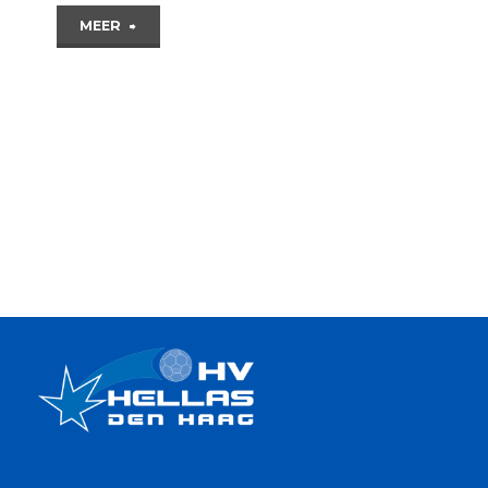
"HELLAS
MEER
EINDELIJK DE
VERDIENDE
BELONING;
WHC/HERCULES
TE
SLORDIG"