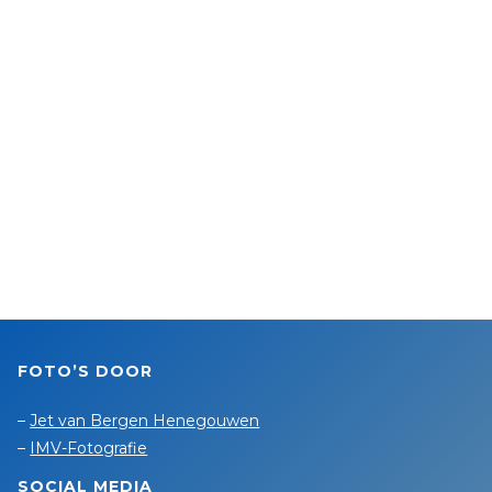
Nico
Stet tijdelijk terug
bij
vrouwen Hellas"
FOTO’S DOOR
–
Jet van Bergen Henegouwen
–
IMV-Fotografie
SOCIAL MEDIA