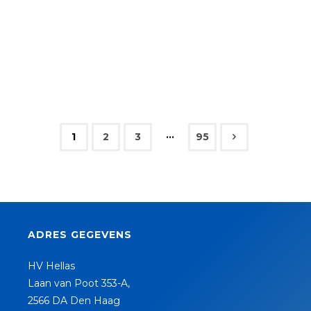
…
1
2
3
95
Berichten
paginering
ADRES GEGEVENS
HV Hellas
Laan van Poot 353-A,
2566 DA Den Haag