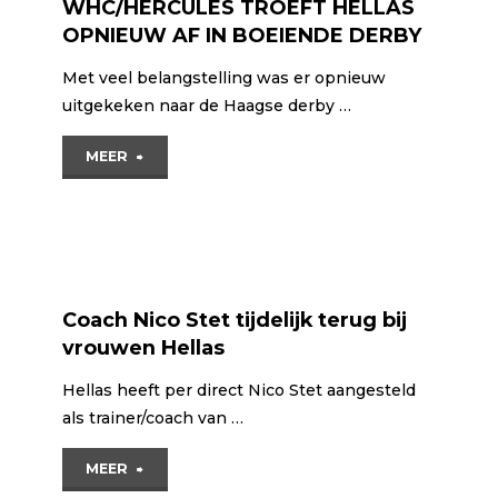
WHC/HERCULES TROEFT HELLAS
OPNIEUW AF IN BOEIENDE DERBY
Met veel belangstelling was er opnieuw
uitgekeken naar de Haagse derby …
"WHC/HERCULES TROEFT
MEER
HELLAS
OPNIEUW AF
IN
Coach Nico Stet tijdelijk terug bij
BOEIENDE
vrouwen Hellas
DERBY"
Hellas heeft per direct Nico Stet aangesteld
als trainer/coach van …
"Coach
MEER