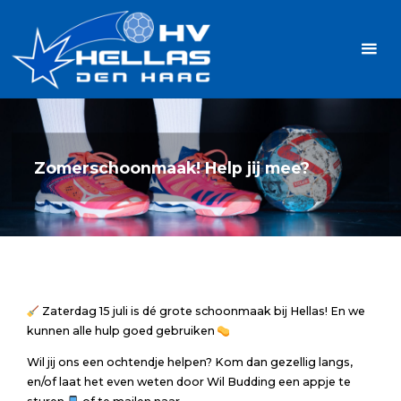
Ga
Handbalvereniging
naar
Hellas
de
TOPSPORT
| PLEZIER |
inhoud
SAMEN |
AMBITIE
Zomerschoonmaak! Help jij mee?
Zaterdag 15 juli is dé grote schoonmaak bij Hellas! En we
kunnen alle hulp goed gebruiken
Wil jij ons een ochtendje helpen? Kom dan gezellig langs,
en/of laat het even weten door Wil Budding een appje te