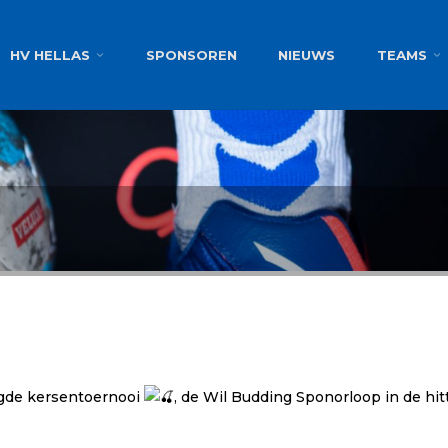
g
HV HELLAS
SPONSOREN
NIEUWS
TEAMS
agde kersentoernooi
, de Wil Budding Sponorloop in de hi