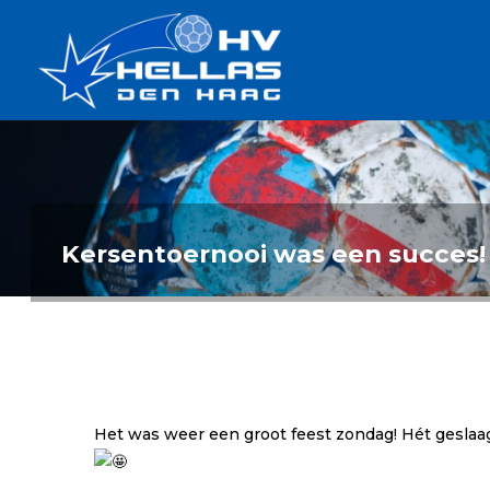
Ga
Handbalverenigin
naar
Hellas
de
TOPSPORT
| PLEZIER |
inhoud
SAMEN |
AMBITIE
Kersentoernooi was een succes!
Het was weer een groot feest zondag! Hét gesla