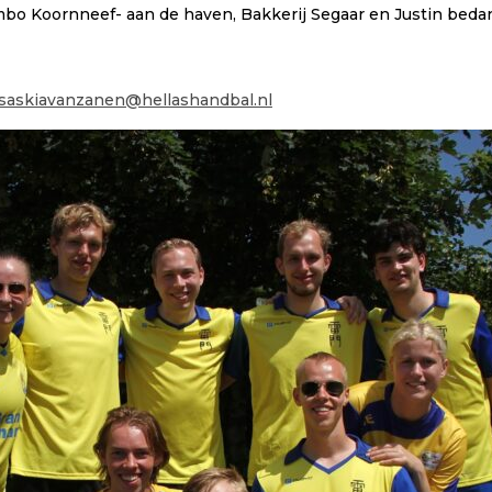
mbo Koornneef- aan de haven, Bakkerij Segaar en Justin beda
saskiavanzanen@hellashandbal.nl