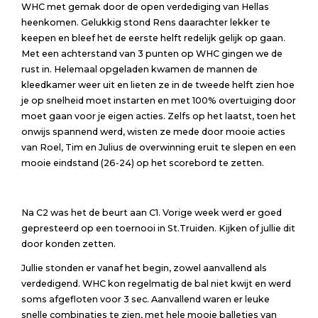
WHC met gemak door de open verdediging van Hellas
heenkomen. Gelukkig stond Rens daarachter lekker te
keepen en bleef het de eerste helft redelijk gelijk op gaan.
Met een achterstand van 3 punten op WHC gingen we de
rust in. Helemaal opgeladen kwamen de mannen de
kleedkamer weer uit en lieten ze in de tweede helft zien hoe
je op snelheid moet instarten en met 100% overtuiging door
moet gaan voor je eigen acties. Zelfs op het laatst, toen het
onwijs spannend werd, wisten ze mede door mooie acties
van Roel, Tim en Julius de overwinning eruit te slepen en een
mooie eindstand (26-24) op het scorebord te zetten.
Na C2 was het de beurt aan C1. Vorige week werd er goed
gepresteerd op een toernooi in St.Truiden. Kijken of jullie dit
door konden zetten.
Jullie stonden er vanaf het begin, zowel aanvallend als
verdedigend. WHC kon regelmatig de bal niet kwijt en werd
soms afgefloten voor 3 sec. Aanvallend waren er leuke
snelle combinaties te zien, met hele mooie balletjes van