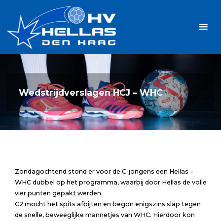
Ga
Handbalvereniging
naar
Hellas
de
TOPSPORT
| PLEZIER |
inhoud
SAMEN |
AMBITIE
Wedstrijdverslagen HCJ – WHC
Zondagochtend stond er voor de C-jongens een Hellas –
WHC dubbel op het programma, waarbij door Hellas de volle
vier punten gepakt werden.
C2 mocht het spits afbijten en begon enigszins slap tegen
de snelle, beweeglijke mannetjes van WHC. Hierdoor kon