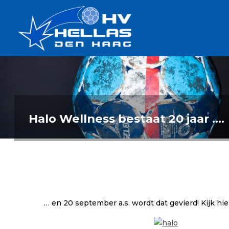
Ga
Handbalverenigin
naar
Hellas
de
TOPSPORT
| PLEZIER |
inhoud
SAMEN |
AMBITIE
Halo Wellness bestaat 20 jaar ….
… en 20 september a.s. wordt dat gevierd! Kijk hie