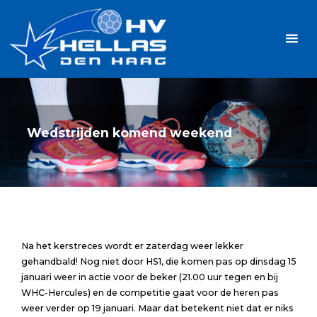
Ga
Handbalvereniging
naar
Hellas
de
TOPSPORT
| PLEZIER |
inhoud
SAMEN |
AMBITIE
Wedstrijden komend weekend
Na het kerstreces wordt er zaterdag weer lekker
gehandbald! Nog niet door HS1, die komen pas op dinsdag 15
januari weer in actie voor de beker (21.00 uur tegen en bij
WHC-Hercules) en de competitie gaat voor de heren pas
weer verder op 19 januari. Maar dat betekent niet dat er niks