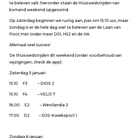
te beleven valt: hieronder staan de thuiswedstrijden van
komend weekend opgesomd.
Op zaterdag beginnen we rustig aan, pas om 15.10 uur, maar
zondag is er de hele dag wat te beleven aan de Laan van
Poot met onder meer DS1, HS2 en de HA.
Allemaal veel succes!
De thuiswedstrijden dit weekend (onder voorbehoud van
wijzigingen, check de app):
Zaterdag 5 januari
15.10 F3 – DIOS 2
15.10 F4 – VELO 7
16.00 E2 – Westlandia 2
17.00 D2 – SOS-Kwieksport 1
Zondag 6 januari