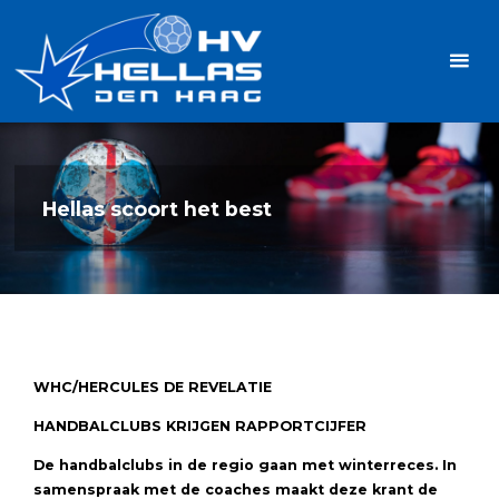
Ga
Handbalvereniging
naar
Hellas
de
TOPSPORT
| PLEZIER |
inhoud
SAMEN |
AMBITIE
Hellas scoort het best
WHC/HERCULES DE REVELATIE
HANDBALCLUBS KRIJGEN RAPPORTCIJFER
De handbalclubs in de regio gaan met winterreces. In
samenspraak met de coaches maakt deze krant de