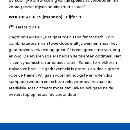
persoonlijke ontwikkeling van de spelers te verbeteren. En
vooral plezier blijven houden met elkaar.”
WHC/HERCULES (mannen) Cijfer 8
ste
1
eerste divisie
Zsigmond Makay:
,,Het gaat tot nu toe fantastisch. Zo’n
combinatieteam van twee clubs is altijd wennen, maar het
gaat boven verwachting goed. Er is een goede mix van jong
en oud. De ervaren spelers helpen de talenten optimaal. Het
is een dynamisch en ambitieus team. Zonder te mekkeren
trainen ze hard. De gedrevenheid is groot. Een ideale groep
voor de trainer. Wij gaan voor het hoogste en willen dus
kampioen worden en rechtstreeks promoveren naar de
eredivisie. Met dit team moet dat lukken. Wij gaan na de
winterstop op hetzelfde spoor door.”