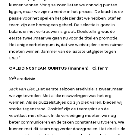
kunnen winnen. Vorig seizoen lieten we onnodig punten
liggen, maar we zijn nu verder in het proces. De kracht is de
passie voor het spel en het plezier dat we hebben. Staf en
team zijn een homogeen geheel. De selectie is goed in
balans en het vertrouwen is groot. Doelstelling was de
eerste twee, maar we gaan nu voor de titel en promotie.
Het enige verbeterpunt is, dat we wedstrijden soms ruimer
moeten winnen. Jammer van de laatste uitglijder tegen
E&O.”
OPLEIDINGSTEAM QUINTUS (mannen) Cijfer
7
de
10
eredivisie
Jack van Lier:
,,Het eerste seizoen eredivisie is zwaar, maar
we zijn tevreden. Met al die nieuwelingen was het erg
wennen. Als de puzzelstukjes op zijn plek vallen, bieden wij
sterke tegenstand. Positief zijn de teamspirit en de
vechtlust met elkaar. In de verdediging moeten we nog
beter communiceren en de taken constanter uitvoeren. We
kunnen met dit team nog verder doorgroeien. Het doel is de