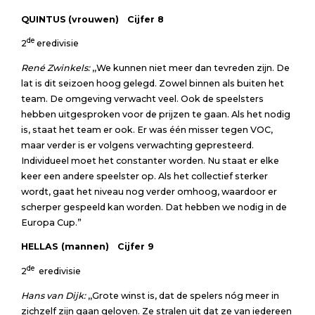
QUINTUS
(vrouwen)
Cijfer
8
de
2
eredivisie
René Zwinkels:
,,We kunnen niet meer dan tevreden zijn. De
lat is dit seizoen hoog gelegd. Zowel binnen als buiten het
team. De omgeving verwacht veel. Ook de speelsters
hebben uitgesproken voor de prijzen te gaan. Als het nodig
is, staat het team er ook. Er was één misser tegen VOC,
maar verder is er volgens verwachting gepresteerd.
Individueel moet het constanter worden. Nu staat er elke
keer een andere speelster op. Als het collectief sterker
wordt, gaat het niveau nog verder omhoog, waardoor er
scherper gespeeld kan worden. Dat hebben we nodig in de
Europa Cup.”
HELLAS (mannen) Cijfer
9
de
2
eredivisie
Hans van Dijk:
,,Grote winst is, dat de spelers nóg meer in
zichzelf zijn gaan geloven. Ze stralen uit dat ze van iedereen