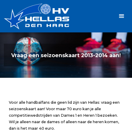
Ga
Handbalvereniging
naar
Hellas
de
TOPSPORT
| PLEZIER |
inhoud
SAMEN |
AMBITIE
Vraag een seizoenskaart 2013-2014 aan!
Voor alle handbalfans die geen lid zijn van Hellas: vraag een
seizoenskaart aan! Voor maar 70 euro kan je alle
competitiewedstrijden van Dames 1 en Heren 1 bezoeken.
Wil je alleen naar de dames of alleen naar de heren komen,
dan is het maar 40 euro.