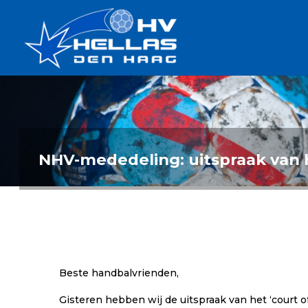
Ga
Handbalverenigin
naar
Hellas
de
TOPSPORT
| PLEZIER |
inhoud
SAMEN |
AMBITIE
NHV-mededeling: uitspraak van h
Beste handbalvrienden,
Gisteren hebben wij de uitspraak van het ‘court