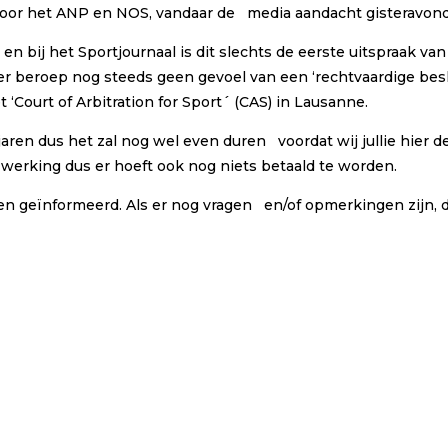
door het ANP en NOS, vandaar de media aandacht gisteravond
n bij het Sportjournaal is dit slechts de eerste uitspraak van
ger beroep nog steeds geen gevoel van een ‘rechtvaardige besl
 ‘Court of Arbitration for Sport´ (CAS) in Lausanne.
jaren dus het zal nog wel even duren voordat wij jullie hier d
erking dus er hoeft ook nog niets betaald te worden.
en geïnformeerd. Als er nog vragen en/of opmerkingen zijn, d