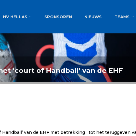
g
HV HELLAS
SPONSOREN
NIEUWS
TEAMS
et ‘court of Handball’ van de EHF
 of Handball’ van de EHF met betrekking tot het teruggeven 