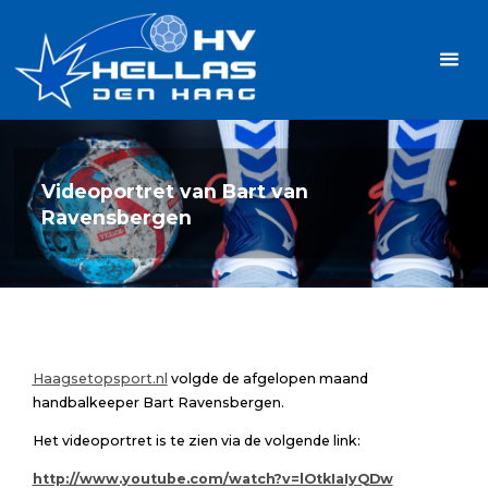
Ga
Handbalvereniging
naar
Hellas
de
TOPSPORT
| PLEZIER |
inhoud
SAMEN |
AMBITIE
Videoportret van Bart van
Ravensbergen
Haagsetopsport.nl
volgde de afgelopen maand
handbalkeeper Bart Ravensbergen.
Het videoportret is te zien via de volgende link:
http://www.youtube.com/watch?v=lOtkIaIyQDw