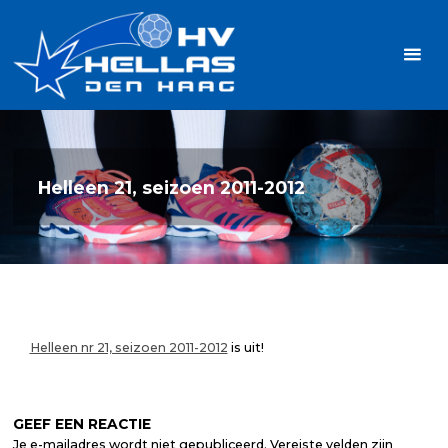
Ga
Handbalvereniging
naar
Hellas
de
TOPSPORT
| PLEZIER |
inhoud
SAMEN |
AMBITIE
Helleen 21, seizoen 2011-2012
Helleen nr 21, seizoen 2011-2012
is uit!
GEEF EEN REACTIE
Je e-mailadres wordt niet gepubliceerd.
Vereiste velden zijn