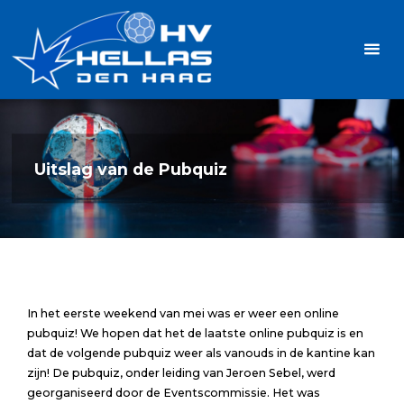
Ga
Handbalvereniging
naar
Hellas
de
TOPSPORT
| PLEZIER |
inhoud
SAMEN |
AMBITIE
Uitslag van de Pubquiz
In het eerste weekend van mei was er weer een online
pubquiz! We hopen dat het de laatste online pubquiz is en
dat de volgende pubquiz weer als vanouds in de kantine kan
zijn! De pubquiz, onder leiding van Jeroen Sebel, werd
georganiseerd door de Eventscommissie. Het was