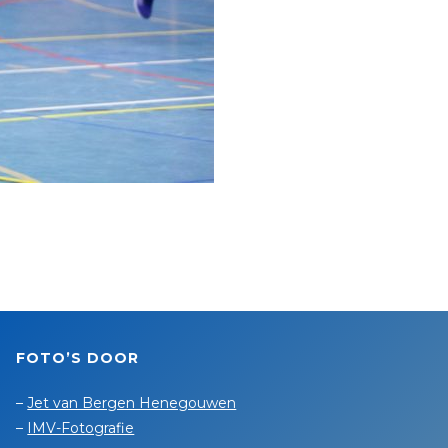
FOTO’S DOOR
–
Jet van Bergen Henegouwen
–
IMV-Fotografie