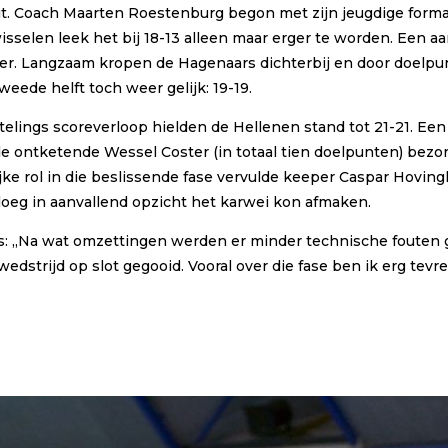
uit. Coach Maarten Roestenburg begon met zijn jeugdige format
wisselen leek het bij 18-13 alleen maar erger te worden. Een 
r. Langzaam kropen de Hagenaars dichterbij en door doelpun
eede helft toch weer gelijk: 19-19.
telings scoreverloop hielden de Hellenen stand tot 21-21. Ee
en de ontketende Wessel Coster (in totaal tien doelpunten) be
e rol in die beslissende fase vervulde keeper Caspar Hovingh. 
loeg in aanvallend opzicht het karwei kon afmaken.
: ,,Na wat omzettingen werden er minder technische fouten 
edstrijd op slot gegooid. Vooral over die fase ben ik erg tev