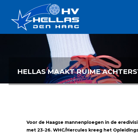
Ga
Handbalverenigin
naar
Hellas
de
TOPSPORT
| PLEZIER |
inhoud
SAMEN |
AMBITIE
HELLAS MAAKT RUIME ACHTERS
Voor de Haagse mannenploegen in de eredivisi
met 23-26. WHC/Hercules kreeg het Opleidingste