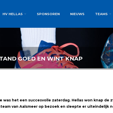
g
HV HELLAS
SPONSOREN
NIEUWS
TEAMS
TAND GOED EN WINT KNAP
e was het een succesvolle zaterdag. Hellas won knap de z
am van Aalsmeer op bezoek en sleepte er uiteindelijk nog 