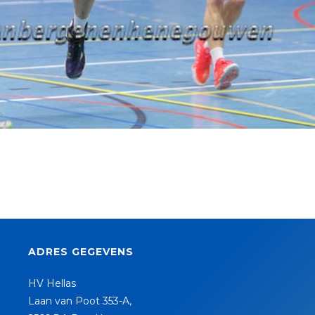
ADRES GEGEVENS
HV Hellas
Laan van Poot 353-A,