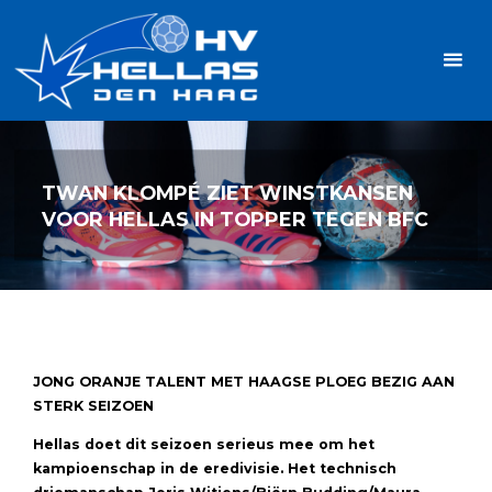
Ga
Handbalvereniging
naar
Hellas
de
TOPSPORT
| PLEZIER |
inhoud
SAMEN |
AMBITIE
TWAN KLOMPÉ ZIET WINSTKANSEN
VOOR HELLAS IN TOPPER TEGEN BFC
JONG ORANJE TALENT MET HAAGSE PLOEG BEZIG AAN
STERK SEIZOEN
Hellas doet dit seizoen serieus mee om het
kampioenschap in de eredivisie. Het technisch