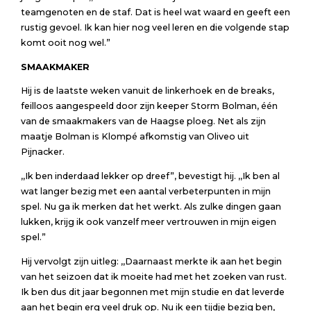
teamgenoten en de staf. Dat is heel wat waard en geeft een
rustig gevoel. Ik kan hier nog veel leren en die volgende stap
komt ooit nog wel.”
SMAAKMAKER
Hij is de laatste weken vanuit de linkerhoek en de breaks,
feilloos aangespeeld door zijn keeper Storm Bolman, één
van de smaakmakers van de Haagse ploeg. Net als zijn
maatje Bolman is Klompé afkomstig van Oliveo uit
Pijnacker.
,,Ik ben inderdaad lekker op dreef”, bevestigt hij. ,,Ik ben al
wat langer bezig met een aantal verbeterpunten in mijn
spel. Nu ga ik merken dat het werkt. Als zulke dingen gaan
lukken, krijg ik ook vanzelf meer vertrouwen in mijn eigen
spel.”
Hij vervolgt zijn uitleg: ,,Daarnaast merkte ik aan het begin
van het seizoen dat ik moeite had met het zoeken van rust.
Ik ben dus dit jaar begonnen met mijn studie en dat leverde
aan het begin erg veel druk op. Nu ik een tijdje bezig ben,