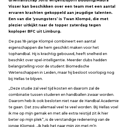
driemanschap Joris Witjens/Björn Budding/Maura
Visser kan beschikken over een team met een aantal
ervaren krachten gekoppeld aan jeugdige talenten.
Een van die ‘youngsters’ is Twan Klompé, die met
plezier uitkijkt naar de topper zaterdag tegen
koploper BFC uit Limburg.
De pas 18-jarige Klompé combineert een aantal
eigenschappen die hem geschikt maken voor het
tophandbal. Hij is krachtig gebouwd, heeft snelheid en
beschikt over spel-intelligentie. Meerder clubs hadden
belangstelling voor de student Biomedische
Wetenschappen in Leiden, maar hij besloot voorlopig nog
bij Hellas te blijven.
,,Deze studie zal veel tijd kosten en daarom zal de
combinatie tussen studeren en handballen zwaar worden.
Daarom heb ik ook besloten niet naar de Handbal Academie
te gaan. Dat zou allemaal veel te veel worden. Bij Hellas voel
ik me op mijn gemak en met alle extra reistijd zit ik hier
beter op mijn plek”, is de verstandige redenering van de
jonge Klompé. ,,Ik heb het naar mijn zin met m’n