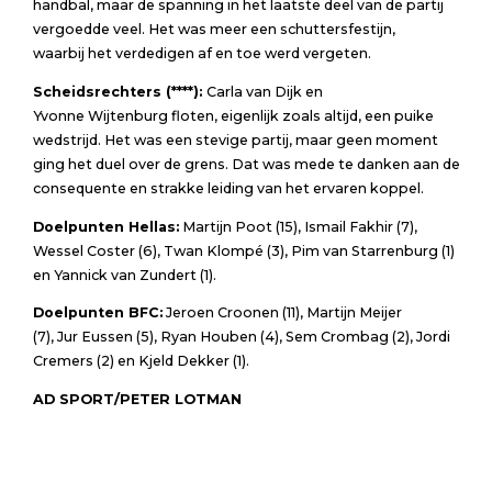
handbal, maar de spanning in het laatste deel van de partij
vergoedde veel. Het was meer een schuttersfestijn,
waarbij het verdedigen af en toe werd vergeten.
Scheidsrechters (****):
Carla van Dijk en
Yvonne Wijtenburg floten, eigenlijk zoals altijd, een puike
wedstrijd. Het was een stevige partij, maar geen moment
ging het duel over de grens. Dat was mede te danken aan de
consequente en strakke leiding van het ervaren koppel.
Doelpunten Hellas:
Martijn Poot (15), Ismail Fakhir (7),
Wessel Coster (6), Twan Klompé (3), Pim van Starrenburg (1)
en Yannick van Zundert (1).
Doelpunten BFC:
Jeroen Croonen (11), Martijn Meijer
(7), Jur Eussen (5), Ryan Houben (4), Sem Crombag (2), Jordi
Cremers (2) en Kjeld Dekker (1).
AD SPORT/PETER LOTMAN