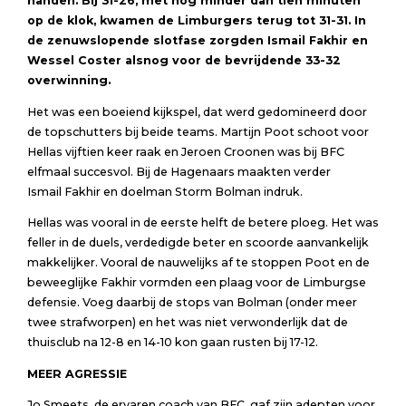
handen.
Bij 31-26, met nog minder dan tien minuten
op de klok, kwamen de Limburgers terug tot
31-31. In
de zenuwslopende slotfase zorgden Ismail
F
akhir
en
Wessel Coster
alsnog
voor de bevrijdende
33-32
overwinning.
Het was een boeiend kijkspel, dat werd gedomineerd door
de topschutters bij beide teams. Martijn Poot schoot voor
Hellas vijftien keer raak en Jeroen Croonen was bij BFC
elfmaal succesvol. Bij de Hagenaars maakten verder
Ismail Fakhir en doelman Storm Bolman indruk.
Hellas was vooral in de eerste helft de betere ploeg. Het was
feller in de duels, verdedigde beter en scoorde aanvankelijk
makkelijker. Vooral de nauwelijks af te stoppen Poot en de
beweeglijke Fakhir vormden een plaag voor de Limburgse
defensie. Voeg daarbij de stops van Bolman (onder meer
twee strafworpen) en het was niet verwonderlijk dat de
thuisclub na 12-8 en 14-10 kon gaan rusten bij 17-12.
MEER AGRESSIE
Jo Smeets, de ervaren coach van BFC, gaf zijn adepten voor