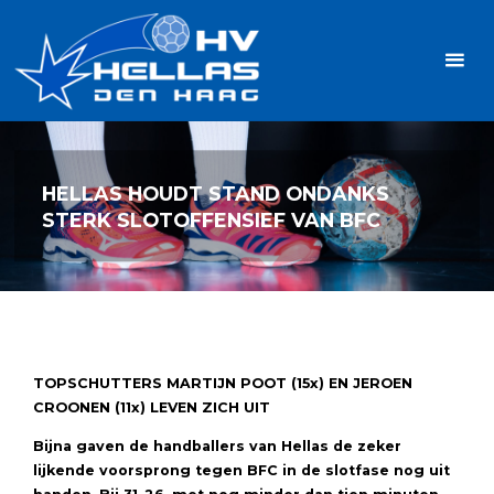
Ga
Handbalvereniging
naar
Hellas
de
TOPSPORT
| PLEZIER |
inhoud
SAMEN |
AMBITIE
HELLAS HOUDT STAND ONDANKS
STERK SLOTOFFENSIEF VAN BFC
TOPSCHUTTERS MARTIJN POOT
(15x)
EN
JEROEN
CROONEN (11x) LEVEN ZICH UIT
Bijna gaven de handballers van Hellas
de zeker
lijkende voorsprong tegen BFC in de slotfase nog uit