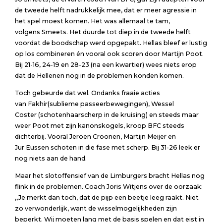
de tweede helft nadrukkelijk mee, dat er meer agressie in
het spel moest komen. Het was allemaal te tam,
volgens Smeets. Het duurde tot diep in de tweede helft
voordat de boodschap werd opgepakt. Hellas bleef er lustig
op los combineren én vooral ook scoren door Martijn Poot.
Bij 21-16, 24-19 en 28-23 (na een kwartier) wees niets erop
dat de Hellenen nog in de problemen konden komen.
Toch gebeurde dat wel. Ondanks fraaie acties
van Fakhir(sublieme passeerbewegingen), Wessel
Coster (schotenhaarscherp in de kruising) en steeds maar
weer Poot met zijn kanonskogels, kroop BFC steeds
dichterbij. Vooral Jeroen Croonen, Martijn Meijer en
Jur Eussen schoten in die fase met scherp. Bij 31-26 leek er
nog niets aan de hand.
Maar het slotoffensief van de Limburgers bracht Hellas nog
flink in de problemen. Coach Joris Witjens over de oorzaak:
,,Je merkt dan toch, dat de pijp een beetje leeg raakt. Niet
zo verwonderlijk, want de wisselmogelijkheden zijn
beperkt. Wij moeten lang met de basis spelen en dat eist in