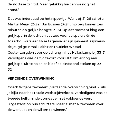
de slotfase zijn tol. Maar gelukkig hielden we nog net
stand.”
Dat was inderdaad op het nippertje. Want bij 31-26 schoten
Martijn Meijer (2x) en Jur Eussen (3x) hun ploeg binnen zes
minuten op gelijke hoogte: 31-31. Op dat moment hing een
gelijkspel in de lucht en dat zou voor de spelers én de
toeschouwers een fikse tegenvaller zijn geweest. Opnieuw
de jeugdige Ismail Fakhir en routinier Wessel
Coster zorgden voor opluchting in het Hellaskamp bij 33-31.
Vervolgens was de tijd tekort voor BFC om er nog een
gelijkspel uit te halen en bleef de eindstand steken op 33-
32.
VERDIENDE OVERWINNING
Coach Witjens tevreden: ,,Verdiende overwinning, vind ik, als
je kijkt naar het totale wedstrijdverloop. Verdedigend was de
tweede helft minder, omdat er niet voldoende werd
uitgestapt op hun schutters. Maar al met al tevreden over
de werklust en de wil om te winnen.”