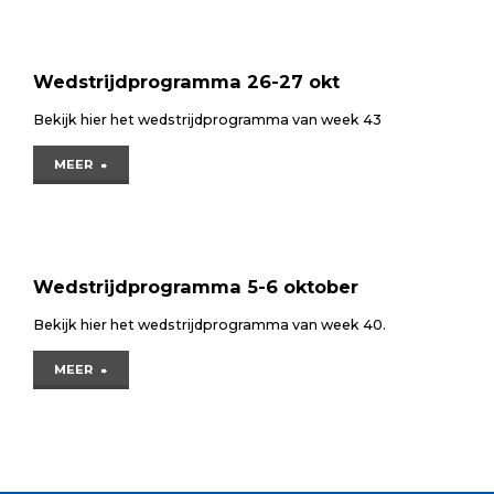
10
nov"
Wedstrijdprogramma 26-27 okt
Bekijk hier het wedstrijdprogramma van week 43
"Wedstrijdprogramma
MEER
26-
27
okt"
Wedstrijdprogramma 5-6 oktober
Bekijk hier het wedstrijdprogramma van week 40.
"Wedstrijdprogramma
MEER
5-
6
oktober"