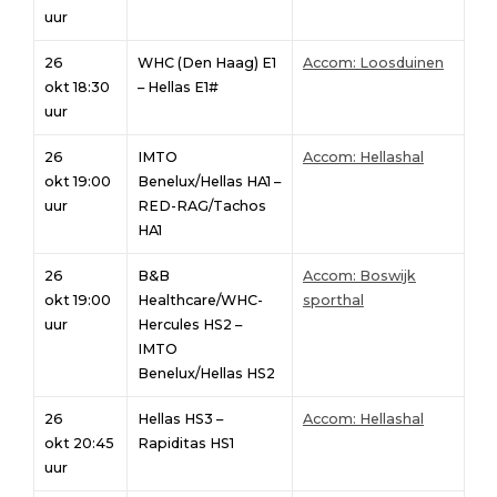
uur
26
WHC (Den Haag) E1
Accom: Loosduinen
okt 18:30
– Hellas E1#
uur
26
IMTO
Accom: Hellashal
okt 19:00
Benelux/Hellas HA1 –
uur
RED-RAG/Tachos
HA1
26
B&B
Accom: Boswijk
okt 19:00
Healthcare/WHC-
sporthal
uur
Hercules HS2 –
IMTO
Benelux/Hellas HS2
26
Hellas HS3 –
Accom: Hellashal
okt 20:45
Rapiditas HS1
uur