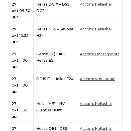
27
Hellas DC1# – DSS
Accom: Hellashal
okt 09:30
DC2
uur
27
Hellas HS5 – Savosa
Accom: Hellashal
okt 10:35
HS1
uur
27
Gemini (Z) E1# –
Accom: Oosterpoort
okt 11:00
Hellas E2
uur
27
ODIS F1 – Hellas F2#
Accom: Vreeloohal
okt 11:00
uur
27
Hellas HB1 – HV
Accom: Hellashal
okt 11:55
Quintus HB1#
uur
27
Hellas DB1 – DSS
Accom: Hellashal