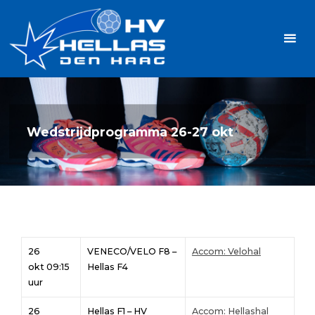
Ga
Handbalvereniging
naar
Hellas
de
TOPSPORT
| PLEZIER |
inhoud
SAMEN |
AMBITIE
Wedstrijdprogramma 26-27 okt
26
VENECO/VELO F8 –
Accom: Velohal
okt 09:15
Hellas F4
uur
26
Hellas F1 – HV
Accom: Hellashal