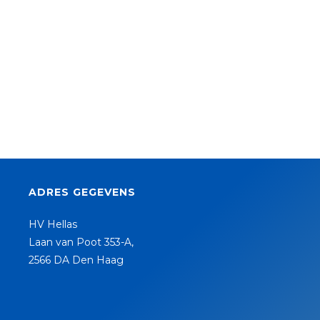
ADRES GEGEVENS
HV Hellas
Laan van Poot 353-A,
2566 DA Den Haag