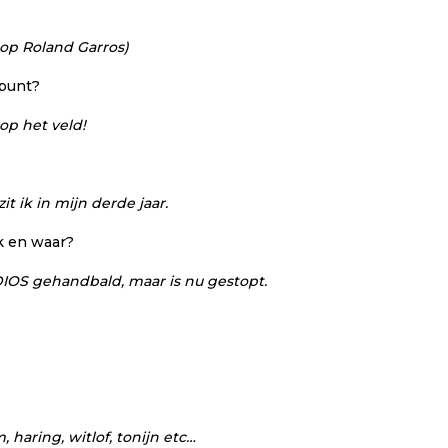
op Roland Garros)
epunt?
op het veld!
 ik in mijn derde jaar.
ok en waar?
 DIOS gehandbald, maar is nu gestopt.
, haring, witlof, tonijn etc…