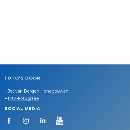
FOTO’S DOOR
–
Jet van Bergen Henegouwen
–
IMV-Fotografie
SOCIAL MEDIA