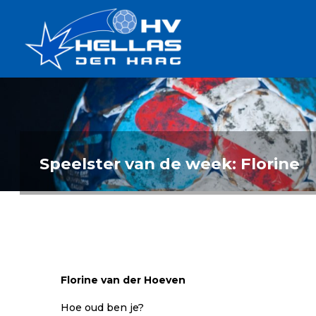
Ga
Handbalverenigin
naar
Hellas
de
TOPSPORT
| PLEZIER |
inhoud
SAMEN |
AMBITIE
Speelster van de week: Florine
Florine van der Hoeven
Hoe oud ben je?