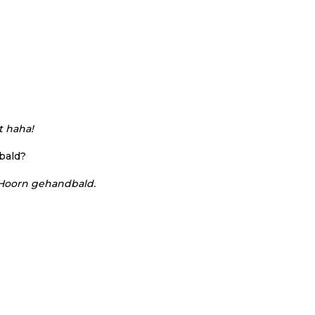
t haha!
bald?
n Hoorn gehandbald.