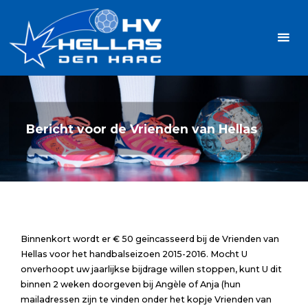
Ga
Handbalvereniging
naar
Hellas
de
TOPSPORT
| PLEZIER |
inhoud
SAMEN |
AMBITIE
Bericht voor de Vrienden van Hellas
Binnenkort wordt er € 50 geïncasseerd bij de Vrienden van
Hellas voor het handbalseizoen 2015-2016. Mocht U
onverhoopt uw jaarlijkse bijdrage willen stoppen, kunt U dit
binnen 2 weken doorgeven bij Angèle of Anja (hun
mailadressen zijn te vinden onder het kopje Vrienden van