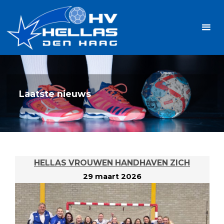
Ga
Handbalvereniging
naar
Hellas
de
TOPSPORT
| PLEZIER |
inhoud
SAMEN |
AMBITIE
Laatste nieuws
HELLAS VROUWEN HANDHAVEN ZICH
29 maart 2026