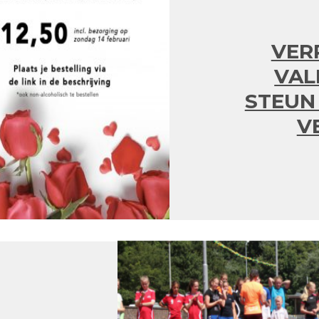
VER
VAL
STEUN 
V