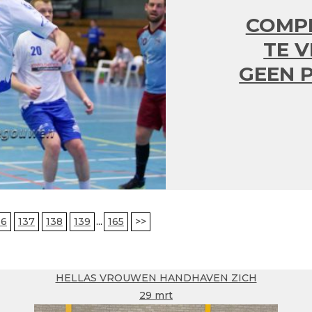
COMPE
TE V
GEEN 
36
137
138
139
...
165
>>
HELLAS VROUWEN HANDHAVEN ZICH
29 mrt