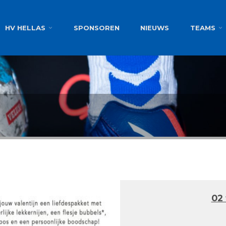
g
HV HELLAS
SPONSOREN
NIEUWS
TEAMS
02 