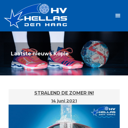
Ga
Handbalvereniging
naar
Hellas
de
TOPSPORT
| PLEZIER |
inhoud
SAMEN |
AMBITIE
Laatste nieuws Kopie
STRALEND DE ZOMER IN!
14 juni 2021