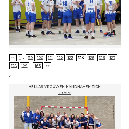
<<
1
...
119
120
121
122
123
124
125
126
127
128
129
...
165
>>
<!–
HELLAS VROUWEN HANDHAVEN ZICH
29 mrt