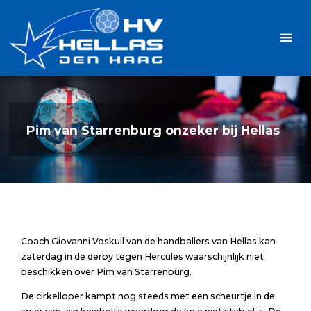
Ga
Handbalvereniging
naar
Hellas
de
TOPSPORT
| PLEZIER |
inhoud
SAMEN |
AMBITIE
Pim van Starrenburg onzeker bij Hellas
Coach Giovanni Voskuil van de handballers van Hellas kan
zaterdag in de derby tegen Hercules waarschijnlijk niet
beschikken over Pim van Starrenburg.
De cirkelloper kampt nog steeds met een scheurtje in de