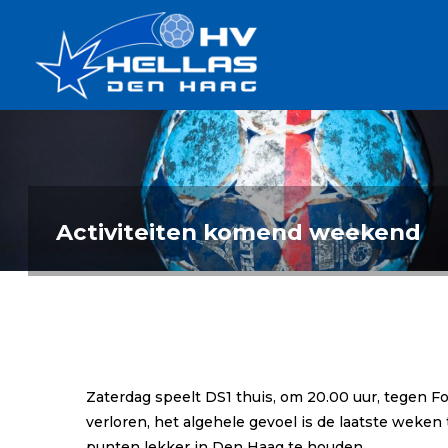
Ga
Handbalverenigin
naar
Hellas
de
TOPSPORT
| PLEZIER |
inhoud
SAMEN |
AMBITIE
Activiteiten komend weekend
Zaterdag speelt DS1 thuis, om 20.00 uur, tegen F
verloren, het algehele gevoel is de laatste wek
punten lekker in Den Haag te houden.