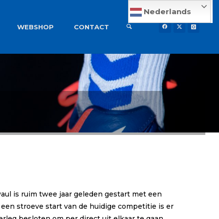
Nederlands
WEBSHOP
CONTACT
Paul is ruim twee jaar geleden gestart met een
een stroeve start van de huidige competitie is er
leg besloten om per direct uit elkaar te gaan.