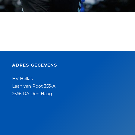
ADRES GEGEVENS
HV Hellas
Laan van Poot 353-A,
2566 DA Den Haag