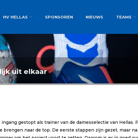
g
HV HELLAS
SPONSOREN
NIEUWS
TEAMS
ijk uit elkaar
e ingang gestopt als trainer van de damesselectie van Hellas. 
 brengen naar de top. De eerste stappen zijn gezet, maar na 
ner om het project voort te zetten. Daarom is er in goed over