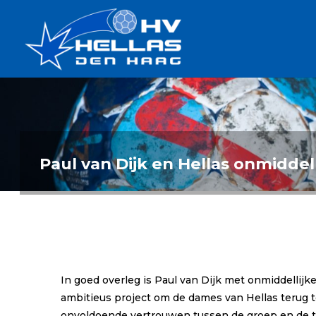
Ga
Handbalverenigin
naar
Hellas
de
TOPSPORT
| PLEZIER |
inhoud
SAMEN |
AMBITIE
Paul van Dijk en Hellas onmiddell
In goed overleg is Paul van Dijk met onmiddellijk
ambitieus project om de dames van Hellas terug te
onvoldoende vertrouwen tussen de groep en de trai