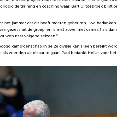
lopig de training en coaching waar. Bart Uijtdebroek blijft o
dt het jammer dat dit heeft moeten gebeuren. “We bedanken Pa
appen gezet met de groep, en is met zowel met dames 1 als da
 bouwen naar volgend seizoen.”
eoogd kampioenschap in de 2e divisie kan alleen bereikt wor
 als vrienden uit elkaar te gaan. Paul bedankt Hellas voor het