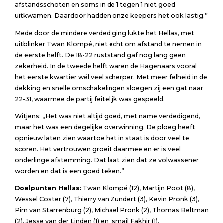
afstandsschoten en soms in de 1 tegen 1 niet goed
uitkwamen. Daardoor hadden onze keepers het ook lastig.”
Mede door de mindere verdediging lukte het Hellas, met
uitblinker Twan Klompé, niet echt om afstand te nemen in
de eerste helft. De 18-22 ruststand gaf nog lang geen
zekerheid. In de tweede helft waren de Hagenaars vooral
het eerste kwartier wél veel scherper. Met meer felheid in de
dekking en snelle omschakelingen sloegen zij een gat naar
22-31, waarmee de partij feitelijk was gespeeld.
Witjens: ,,Het was niet altijd goed, met name verdedigend,
maar het was een degelijke overwinning. De ploeg heeft
opnieuw laten zien waartoe het in staat is door veel te
scoren. Het vertrouwen groeit daarmee en er is veel
onderlinge afstemming. Dat laat zien dat ze volwassener
worden en dat is een goed teken.”
Doelpunten Hellas:
Twan Klompé (12), Martijn Poot (8),
Wessel Coster (7), Thierry van Zundert (3), Kevin Pronk (3),
Pim van Starrenburg (2), Michael Pronk (2), Thomas Beltman
(2), Jesse van der Linden (1) en Ismail Fakhir (1).