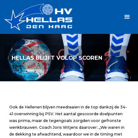
Ga
Handbalvereniging
naar
Hellas
de
TOPSPORT
| PLEZIER |
inhoud
SAMEN |
AMBITIE
HELLAS BLIJFT VOLOP SCOREN
Ook de Hellenen blijven meedraaien in de top dankzij de 34-
41 overwinning bij PSV. Het aantal gescoorde doelpunten
was prima, maar de tegengoals zorgden voor gefronste
wenkbrauwen. Coach Joris Witjens daarover: ,,We waren in
de dekking te afwachtend, waardoor we in de timing met