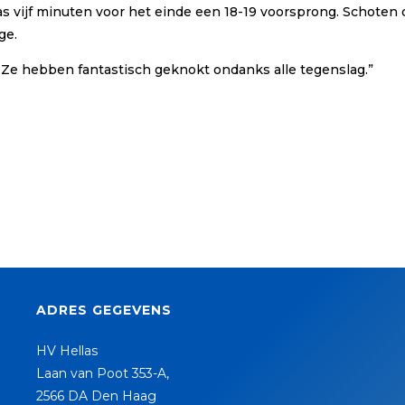
s vijf minuten voor het einde een 18-19 voorsprong. Schoten o
ge.
n. Ze hebben fantastisch geknokt ondanks alle tegenslag.”
ADRES GEGEVENS
HV Hellas
Laan van Poot 353-A,
2566 DA Den Haag