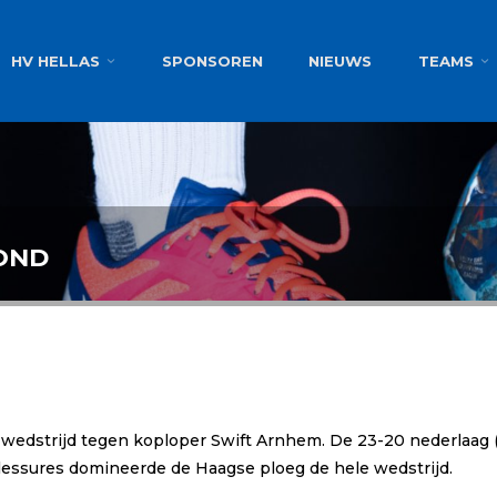
g
HV HELLAS
SPONSOREN
NIEUWS
TEAMS
OND
ke wedstrijd tegen koploper Swift Arnhem. De 23-20 nederlaag 
lessures domineerde de Haagse ploeg de hele wedstrijd.