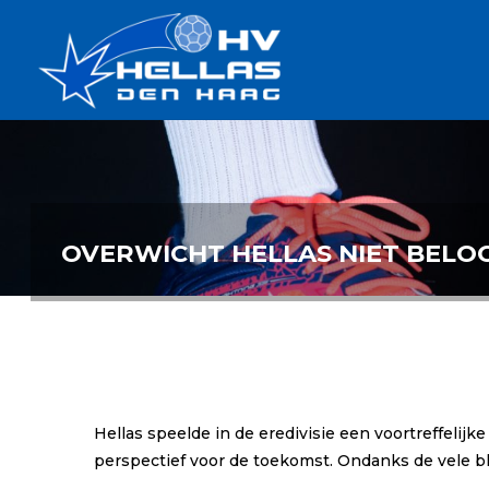
Ga
Handbalverenigin
naar
Hellas
de
TOPSPORT
| PLEZIER |
inhoud
SAMEN |
AMBITIE
OVERWICHT HELLAS NIET BELO
Hellas speelde in de eredivisie een voortreffelij
perspectief voor de toekomst. Ondanks de vele b