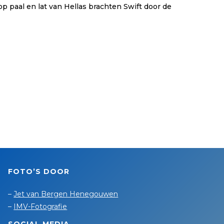
p paal en lat van Hellas brachten Swift door de
FOTO’S DOOR
–
Jet van Bergen Henegouwen
–
IMV-Fotografie